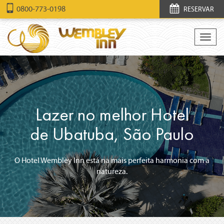
0800-773-0198
RESERVAR
Togg
navig
Lazer no melhor Hotel
de Ubatuba, São Paulo
O Hotel Wembley Inn está na mais perfeita harmonia com a
natureza.